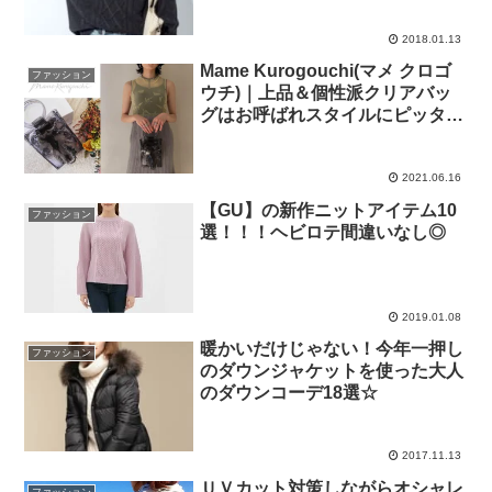
2018.01.13
Mame Kurogouchi(マメ クロゴ
ファッション
ウチ)｜上品＆個性派クリアバッ
グはお呼ばれスタイルにピッタリ
♪
2021.06.16
【GU】の新作ニットアイテム10
ファッション
選！！！ヘビロテ間違いなし◎
2019.01.08
暖かいだけじゃない！今年一押し
ファッション
のダウンジャケットを使った大人
のダウンコーデ18選☆
2017.11.13
ＵＶカット対策しながらオシャレ
ファッション