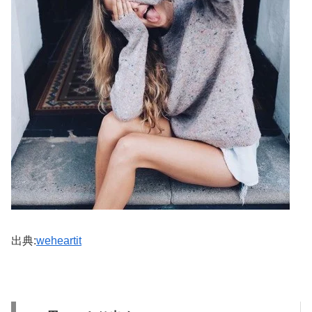
出典:
weheartit