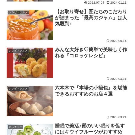
2022.07.04
2024.01.11
【お取り寄せ】匠たちのこだわり
レシピ・グルメ
が詰まった「最高のジャム」は人
気殺到♪
2020.06.14
みんな大好き♡簡単で美味しく作
レシピ・グルメ
れる『コロッケレシピ』
2020.04.11
六本木で『本場の小籠包』を堪能
レシピ・グルメ
できるおすすめのお店４選
2020.03.21
睡眠で美活♪質のいい眠りを促す
カルチャー
にはキウイフルーツがおすすめ