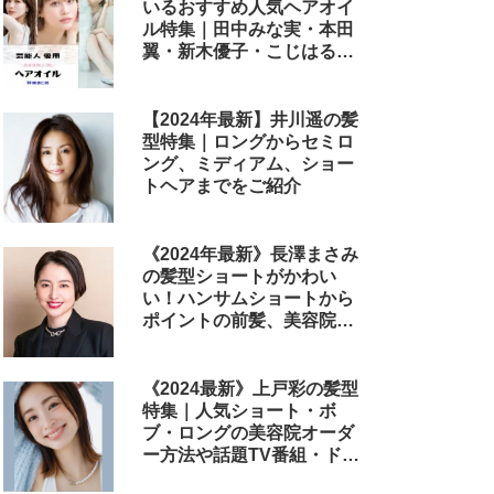
いるおすすめ人気ヘアオイ
ル特集｜田中みな実・本田
翼・新木優子・こじはる・
めるる・西野七瀬らが毎日
使用しているヘアケアアイ
テムまとめ
【2024年最新】井川遥の髪
型特集｜ロングからセミロ
ング、ミディアム、ショー
トヘアまでをご紹介
《2024年最新》長澤まさみ
の髪型ショートがかわい
い！ハンサムショートから
ポイントの前髪、美容院で
のオーダー方法まで
《2024最新》上戸彩の髪型
特集｜人気ショート・ボ
ブ・ロングの美容院オーダ
ー方法や話題TV番組・ドラ
マ・映画のヘアアレンジも