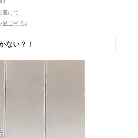
G
は避けて
を過ごそう♪
かない？！