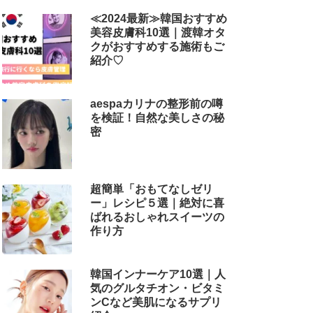
解説
≪2024最新≫韓国おすすめ
美容皮膚科10選｜渡韓オタ
クがおすすめする施術もご
紹介♡
aespaカリナの整形前の噂
を検証！自然な美しさの秘
密
超簡単「おもてなしゼリ
ー」レシピ５選｜絶対に喜
ばれるおしゃれスイーツの
作り方
韓国インナーケア10選｜人
気のグルタチオン・ビタミ
ンCなど美肌になるサプリ