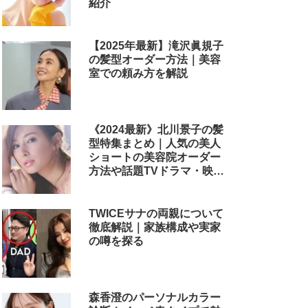
紹介
【2025年最新】滝沢眞規子
の髪型オーダー方法｜美容
室での頼み方を解説
《2024最新》北川景子の髪
型特集まとめ｜人気の美人
ショートの美容院オーダー
方法や話題TVドラマ・映画
のヘアアレンジも解説
TWICEサナの両親について
徹底解説｜家族構成や実家
の噂を探る
森香澄のパーソナルカラー