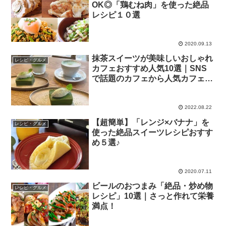
OK◎「鶏むね肉」を使った絶品
レシピ１０選
2020.09.13
抹茶スイーツが美味しいおしゃれ
レシピ・グルメ
カフェおすすめ人気10選｜SNS
で話題のカフェから人気カフェラ
ンキングに殿堂入りするスイーツ
店までまとめ特集
2022.08.22
【超簡単】「レンジ×バナナ」を
レシピ・グルメ
使った絶品スイーツレシピおすす
め５選♪
2020.07.11
ビールのおつまみ「絶品・炒め物
レシピ・グルメ
レシピ」10選｜さっと作れて栄養
満点！