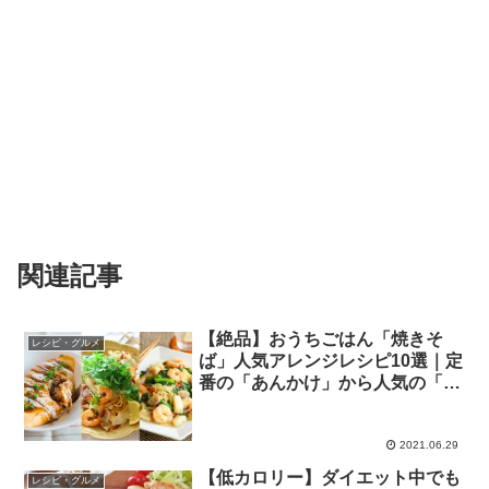
関連記事
【絶品】おうちごはん「焼きそ
レシピ・グルメ
ば」人気アレンジレシピ10選｜定
番の「あんかけ」から人気の「エ
スニック」まで徹底紹介♪
2021.06.29
【低カロリー】ダイエット中でも
レシピ・グルメ