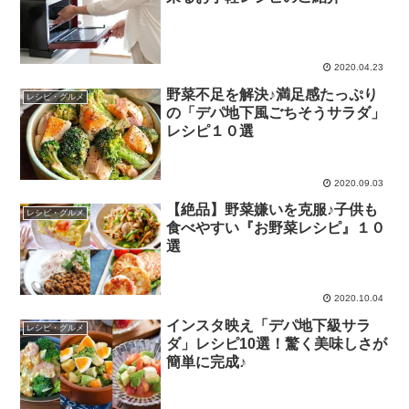
2020.04.23
野菜不足を解決♪満足感たっぷり
レシピ・グルメ
の「デパ地下風ごちそうサラダ」
レシピ１０選
2020.09.03
【絶品】野菜嫌いを克服♪子供も
レシピ・グルメ
食べやすい『お野菜レシピ』１０
選
2020.10.04
インスタ映え「デパ地下級サラ
レシピ・グルメ
ダ」レシピ10選！驚く美味しさが
簡単に完成♪