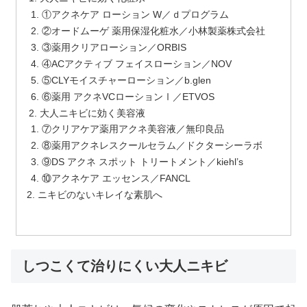
①アクネケア ローション W／ｄプログラム
②オードムーゲ 薬用保湿化粧水／小林製薬株式会社
③薬用クリアローション／ORBIS
④ACアクティブ フェイスローション／NOV
⑤CLYモイスチャーローション／b.glen
⑥薬用 アクネVCローションⅠ／ETVOS
大人ニキビに効く美容液
⑦クリアケア薬用アクネ美容液／無印良品
⑧薬用アクネレスクールセラム／ドクターシーラボ
⑨DS アクネ スポット トリートメント／kiehl’s
⑩アクネケア エッセンス／FANCL
ニキビのないキレイな素肌へ
しつこくて治りにくい大人ニキビ