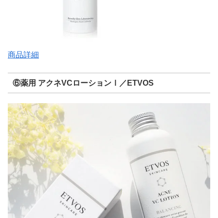
商品詳細
⑥薬用 アクネVCローションⅠ／ETVOS