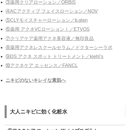
③薬用クリアローション／ORBIS
④ACアクティブ フェイスローション／NOV
⑤CLYモイスチャーローション／b.glen
⑥薬用 アクネVCローションⅠ／ETVOS
⑦クリアケア薬用アクネ美容液／無印良品
⑧薬用アクネレスクールセラム／ドクターシーラボ
⑨DS アクネ スポット トリートメント／kiehl’s
⑩アクネケア エッセンス／FANCL
ニキビのないキレイな素肌へ
大人ニキビに効く化粧水