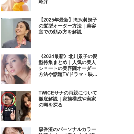
紹介
【2025年最新】滝沢眞規子
の髪型オーダー方法｜美容
室での頼み方を解説
《2024最新》北川景子の髪
型特集まとめ｜人気の美人
ショートの美容院オーダー
方法や話題TVドラマ・映画
のヘアアレンジも解説
TWICEサナの両親について
徹底解説｜家族構成や実家
の噂を探る
森香澄のパーソナルカラー