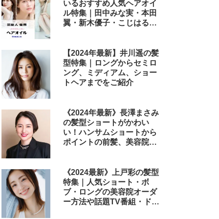
いるおすすめ人気ヘアオイ
ル特集｜田中みな実・本田
翼・新木優子・こじはる・
めるる・西野七瀬らが毎日
使用しているヘアケアアイ
テムまとめ
【2024年最新】井川遥の髪
型特集｜ロングからセミロ
ング、ミディアム、ショー
トヘアまでをご紹介
《2024年最新》長澤まさみ
の髪型ショートがかわい
い！ハンサムショートから
ポイントの前髪、美容院で
のオーダー方法まで
《2024最新》上戸彩の髪型
特集｜人気ショート・ボ
ブ・ロングの美容院オーダ
ー方法や話題TV番組・ドラ
マ・映画のヘアアレンジも