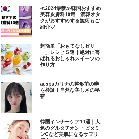
解説
≪2024最新≫韓国おすすめ
美容皮膚科10選｜渡韓オタ
クがおすすめする施術もご
紹介♡
超簡単「おもてなしゼリ
ー」レシピ５選｜絶対に喜
ばれるおしゃれスイーツの
作り方
aespaカリナの整形前の噂
を検証！自然な美しさの秘
密
韓国インナーケア10選｜人
気のグルタチオン・ビタミ
ンCなど美肌になるサプリ