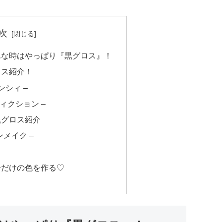
次
んな時はやっぱり『黒グロス』！
ロス紹介！
バンシィ –
アディクション –
黒グロス紹介
ンメイク –
分だけの色を作る♡