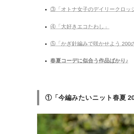
③「オトナ女子のデイリークロッ
④「大好きエコたわし」
⑤「かぎ針編みで咲かせよう 20
春夏コーデに似合う作品ばかり♪
①「今編みたいニット春夏 20