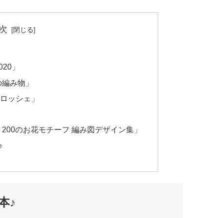
次
20」
の編み物」
クロッシェ」
200のお花モチーフ 編み図デザイン集」
♪
本♪