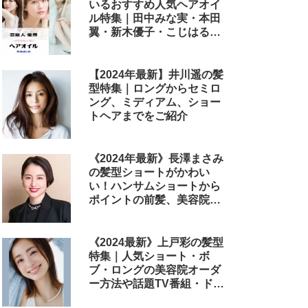
いるおすすめ人気ヘアオイ
ル特集｜田中みな実・本田
翼・新木優子・こじはる・
めるる・西野七瀬らが毎日
使用しているヘアケアアイ
テムまとめ
【2024年最新】井川遥の髪
型特集｜ロングからセミロ
ング、ミディアム、ショー
トヘアまでをご紹介
《2024年最新》長澤まさみ
の髪型ショートがかわい
い！ハンサムショートから
ポイントの前髪、美容院で
のオーダー方法まで
《2024最新》上戸彩の髪型
特集｜人気ショート・ボ
ブ・ロングの美容院オーダ
ー方法や話題TV番組・ドラ
マ・映画のヘアアレンジも