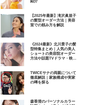
紹介
【2025年最新】滝沢眞規子
の髪型オーダー方法｜美容
室での頼み方を解説
《2024最新》北川景子の髪
型特集まとめ｜人気の美人
ショートの美容院オーダー
方法や話題TVドラマ・映画
のヘアアレンジも解説
TWICEサナの両親について
徹底解説｜家族構成や実家
の噂を探る
森香澄のパーソナルカラー