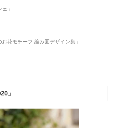
シェ」
0のお花モチーフ 編み図デザイン集」
20」