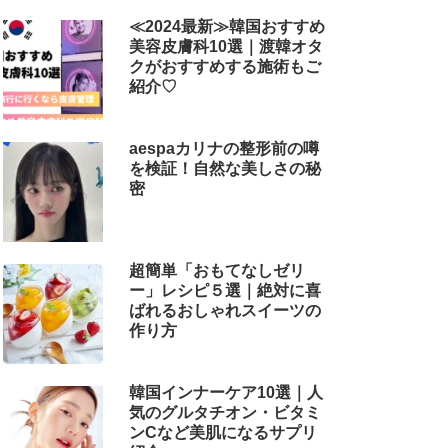
解説
≪2024最新≫韓国おすすめ
美容皮膚科10選｜渡韓オタ
クがおすすめする施術もご
紹介♡
aespaカリナの整形前の噂
を検証！自然な美しさの秘
密
超簡単「おもてなしゼリ
ー」レシピ５選｜絶対に喜
ばれるおしゃれスイーツの
作り方
韓国インナーケア10選｜人
気のグルタチオン・ビタミ
ンCなど美肌になるサプリ