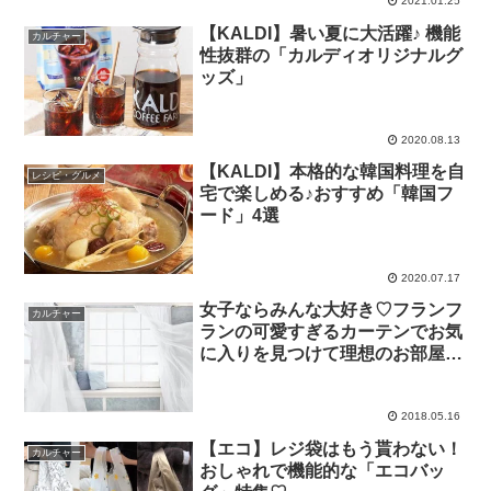
2021.01.25
【KALDI】暑い夏に大活躍♪ 機能
カルチャー
性抜群の「カルディオリジナルグ
ッズ」
2020.08.13
【KALDI】本格的な韓国料理を自
レシピ・グルメ
宅で楽しめる♪おすすめ「韓国フ
ード」4選
2020.07.17
女子ならみんな大好き♡フランフ
カルチャー
ランの可愛すぎるカーテンでお気
に入りを見つけて理想のお部屋に
♡
2018.05.16
【エコ】レジ袋はもう貰わない！
カルチャー
おしゃれで機能的な「エコバッ