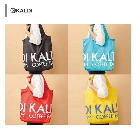
③KALDI