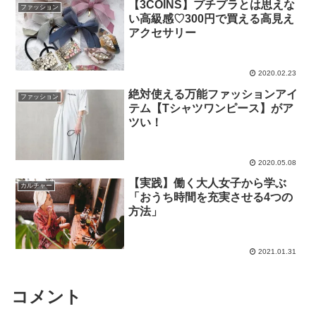
【3COINS】プチプラとは思えな
ファッション
い高級感♡300円で買える高見え
アクセサリー
2020.02.23
絶対使える万能ファッションアイ
ファッション
テム【Tシャツワンピース】がア
ツい！
2020.05.08
【実践】働く大人女子から学ぶ
カルチャー
「おうち時間を充実させる4つの
方法」
2021.01.31
コメント