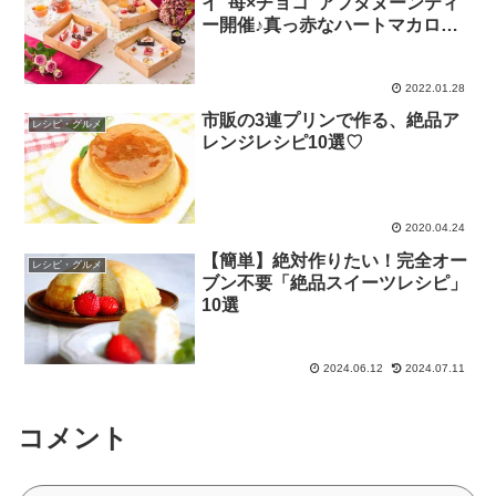
イ”苺×チョコ”アフタヌーンティ
ー開催♪真っ赤なハートマカロン
&たっぷり生チョコタルトなどが
勢揃い！
2022.01.28
市販の3連プリンで作る、絶品ア
レシピ・グルメ
レンジレシピ10選♡
2020.04.24
【簡単】絶対作りたい！完全オー
レシピ・グルメ
ブン不要「絶品スイーツレシピ」
10選
2024.06.12
2024.07.11
コメント