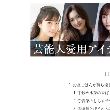
目
お昼ごはんが待ち遠
①炒め水菜の香ば
②青菜のしらすチ
③塩鮭とほうれん