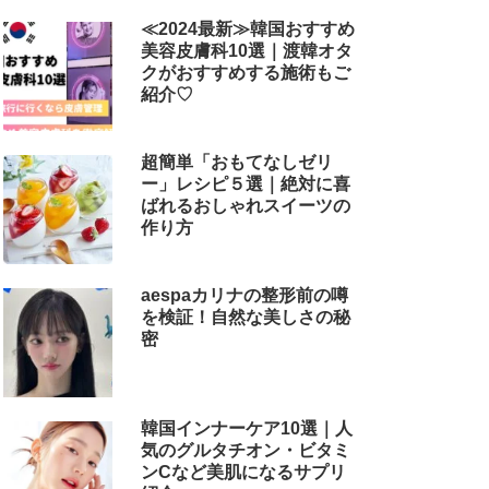
解説
≪2024最新≫韓国おすすめ
美容皮膚科10選｜渡韓オタ
クがおすすめする施術もご
紹介♡
超簡単「おもてなしゼリ
ー」レシピ５選｜絶対に喜
ばれるおしゃれスイーツの
作り方
aespaカリナの整形前の噂
を検証！自然な美しさの秘
密
韓国インナーケア10選｜人
気のグルタチオン・ビタミ
ンCなど美肌になるサプリ