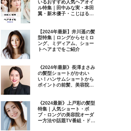
いるおすすめ人気ヘアオイ
ル特集｜田中みな実・本田
翼・新木優子・こじはる・
めるる・西野七瀬らが毎日
使用しているヘアケアアイ
テムまとめ
【2024年最新】井川遥の髪
型特集｜ロングからセミロ
ング、ミディアム、ショー
トヘアまでをご紹介
《2024年最新》長澤まさみ
の髪型ショートがかわい
い！ハンサムショートから
ポイントの前髪、美容院で
のオーダー方法まで
《2024最新》上戸彩の髪型
特集｜人気ショート・ボ
ブ・ロングの美容院オーダ
ー方法や話題TV番組・ドラ
マ・映画のヘアアレンジも