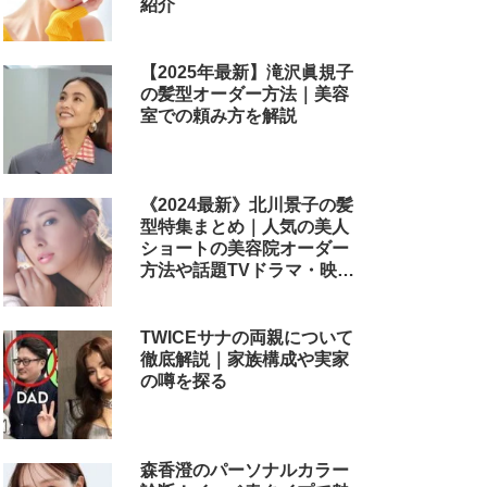
紹介
【2025年最新】滝沢眞規子
の髪型オーダー方法｜美容
室での頼み方を解説
《2024最新》北川景子の髪
型特集まとめ｜人気の美人
ショートの美容院オーダー
方法や話題TVドラマ・映画
のヘアアレンジも解説
TWICEサナの両親について
徹底解説｜家族構成や実家
の噂を探る
森香澄のパーソナルカラー