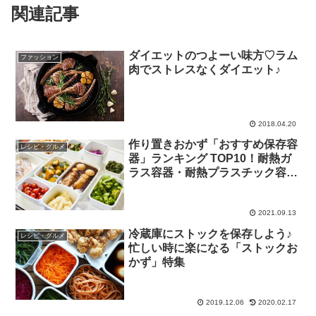
関連記事
ダイエットのつよーい味方♡ラム
ファッション
肉でストレスなくダイエット♪
2018.04.20
作り置きおかず「おすすめ保存容
レシピ・グルメ
器」ランキング TOP10！耐熱ガ
ラス容器・耐熱プラスチック容
器・ホーロー容器のメリットとデ
メリットもご紹介！
2021.09.13
冷蔵庫にストックを保存しよう♪
レシピ・グルメ
忙しい時に楽になる「ストックお
かず」特集
2019.12.06
2020.02.17