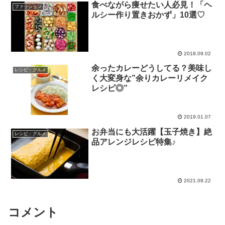
食べながら痩せたい人必見！「ヘ
ファッション
ルシー作り置きおかず」10選♡
2018.09.02
余ったカレーどうしてる？美味し
レシピ・グルメ
く大変身な”余りカレーリメイク
レシピ◎”
2019.01.07
お弁当にも大活躍【玉子焼き】絶
レシピ・グルメ
品アレンジレシピ特集♪
2021.09.22
コメント