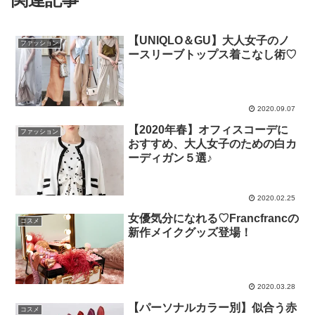
【UNIQLO＆GU】大人女子のノ
ファッション
ースリーブトップス着こなし術♡
2020.09.07
【2020年春】オフィスコーデに
ファッション
おすすめ、大人女子のための白カ
ーディガン５選♪
2020.02.25
女優気分になれる♡Francfrancの
コスメ
新作メイクグッズ登場！
2020.03.28
【パーソナルカラー別】似合う赤
コスメ