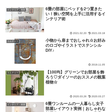
6畳の部屋にベッドを2つ置きた
インテリア・雑貨
い！狭い空間を上手に活用するイ
ンテリア術
2021.02.20
2021.03.18
小物から扉までおしゃれ☆お好み
カルチャー
のロゴやイラストでステンシル
DIY♪
2019.11.05
【100均】グリーンでお部屋を飾
カルチャー
ろう♡ダイソーのおススメの観葉
植物☆
2020.03.26
2020.03.27
6畳ワンルームの一人暮らし女子
インテリア・雑貨
部屋レイアウト実例｜おしゃれな