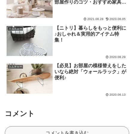
部屋作りのコツ・おすすめ家具や
人気インテリアアイテムまとめ
2021.06.28
2023.06.05
【ニトリ】暮らしをもっと便利に
カルチャー
♪おしゃれ＆実用的アイテム特
集！
2020.08.29
【必見】お部屋の模様替えをした
カルチャー
いなら絶対「ウォールラック」が
便利♪
2020.06.13
コメント
コメントを書き込む