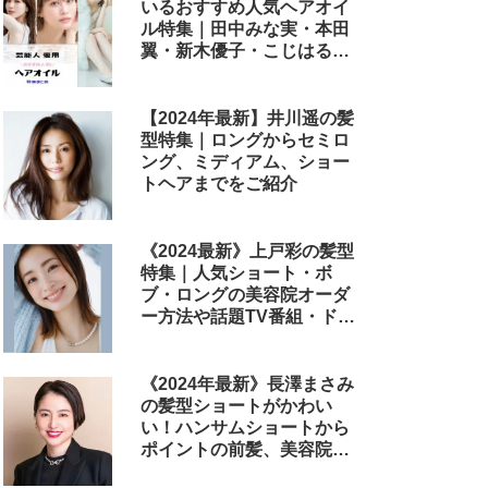
いるおすすめ人気ヘアオイ
ル特集｜田中みな実・本田
翼・新木優子・こじはる・
めるる・西野七瀬らが毎日
使用しているヘアケアアイ
テムまとめ
【2024年最新】井川遥の髪
型特集｜ロングからセミロ
ング、ミディアム、ショー
トヘアまでをご紹介
《2024最新》上戸彩の髪型
特集｜人気ショート・ボ
ブ・ロングの美容院オーダ
ー方法や話題TV番組・ドラ
マ・映画のヘアアレンジも
解説
《2024年最新》長澤まさみ
の髪型ショートがかわい
い！ハンサムショートから
ポイントの前髪、美容院で
のオーダー方法まで