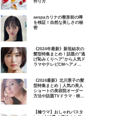
作り方
aespaカリナの整形前の噂
を検証！自然な美しさの秘
密
《2024年最新》新垣結衣の
髪型特集まとめ！話題の"逃
げ恥みくりヘア"から人気ド
ラマやテレビCMヘアメイ
クまで
《2024最新》北川景子の髪
型特集まとめ｜人気の美人
ショートの美容院オーダー
方法や話題TVドラマ・映画
のヘアアレンジも解説
【極ウマ】おしゃれパスタ