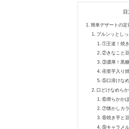
目
簡単デザートの定
プルンッとしっ
①王道！焼
②きなこと
③濃厚！黒
④里芋入り
⑤口溶けな
口どけなめらか
⑥滑らかか
⑦懐かしカ
⑧焼き芋と
⑨キャラメ