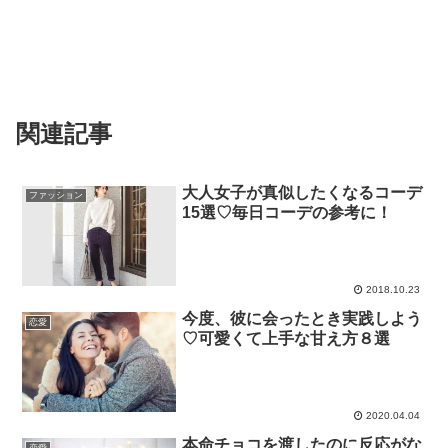
関連記事
大人女子が真似したくなるコーデ
ファッション
15選♡毎日コーデの参考に！
2018.10.23
今度、彼に会ったとき実践しよう
恋愛
♡可愛くて上手な甘え方８選
2020.04.04
本命チョコを渡したのに反応がな