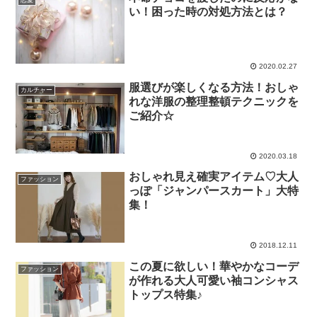
恋愛
い！困った時の対処方法とは？
2020.02.27
服選びが楽しくなる方法！おしゃ
カルチャー
れな洋服の整理整頓テクニックを
ご紹介☆
2020.03.18
おしゃれ見え確実アイテム♡大人
ファッション
っぽ「ジャンパースカート」大特
集！
2018.12.11
この夏に欲しい！華やかなコーデ
ファッション
が作れる大人可愛い袖コンシャス
トップス特集♪