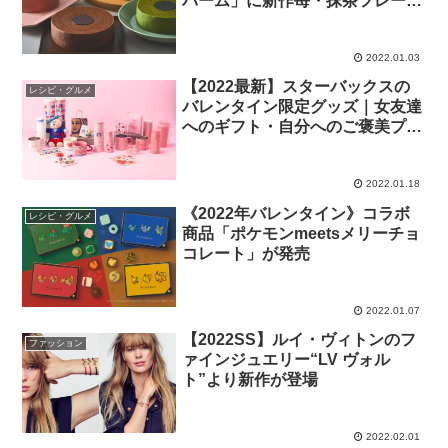
バーム」に新作苺・抹茶フレーバ
ーが登場
2022.01.03
【2022最新】スターバックスの
レシピ・グルメ
バレンタイン限定グッズ｜女友達
へのギフト・自分へのご褒美プレ
ゼントにおすすめのマストバイア
イテム
2022.01.18
《2022年バレンタイン》コラボ
レシピ・グルメ
商品「ポケモンmeetsメリーチョ
コレート」が発売
2022.01.07
【2022SS】ルイ・ヴィトンのフ
ファッション
ァインジュエリー“LV ヴォル
ト”より新作が登場
2022.02.01