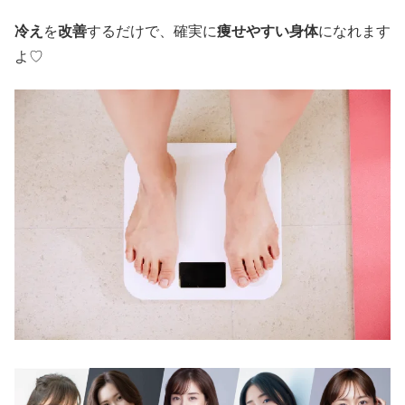
冷え
を
改善
するだけで、確実に
痩せやすい身体
になれます
よ♡