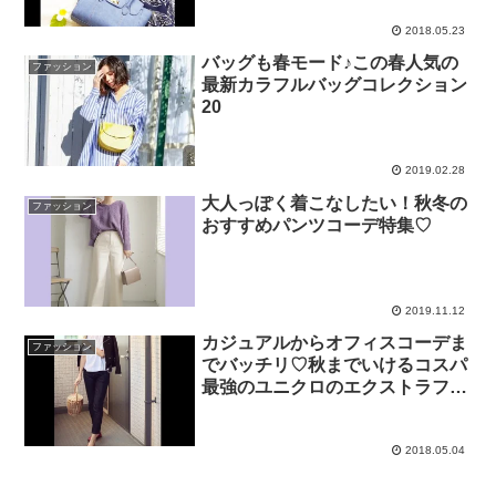
2018.05.23
バッグも春モード♪この春人気の
ファッション
最新カラフルバッグコレクション
20
2019.02.28
大人っぽく着こなしたい！秋冬の
ファッション
おすすめパンツコーデ特集♡
2019.11.12
カジュアルからオフィスコーデま
ファッション
でバッチリ♡秋までいけるコスパ
最強のユニクロのエクストラファ
インコットンギャザーブラウス☆
2018.05.04