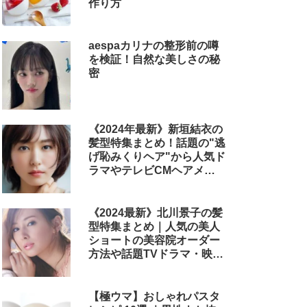
作り方
aespaカリナの整形前の噂
を検証！自然な美しさの秘
密
《2024年最新》新垣結衣の
髪型特集まとめ！話題の"逃
げ恥みくりヘア"から人気ド
ラマやテレビCMヘアメイ
クまで
《2024最新》北川景子の髪
型特集まとめ｜人気の美人
ショートの美容院オーダー
方法や話題TVドラマ・映画
のヘアアレンジも解説
【極ウマ】おしゃれパスタ