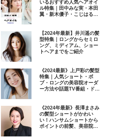
いるおすすめ人気ヘアオイ
ル特集｜田中みな実・本田
翼・新木優子・こじはる・
めるる・西野七瀬らが毎日
使用しているヘアケアアイ
テムまとめ
【2024年最新】井川遥の髪
型特集｜ロングからセミロ
ング、ミディアム、ショー
トヘアまでをご紹介
《2024最新》上戸彩の髪型
特集｜人気ショート・ボ
ブ・ロングの美容院オーダ
ー方法や話題TV番組・ドラ
マ・映画のヘアアレンジも
解説
《2024年最新》長澤まさみ
の髪型ショートがかわい
い！ハンサムショートから
ポイントの前髪、美容院で
のオーダー方法まで