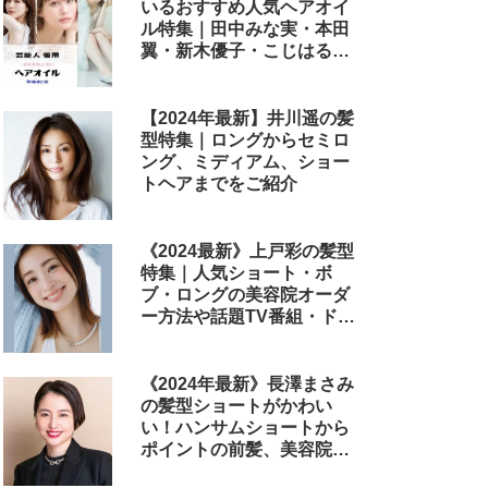
いるおすすめ人気ヘアオイ
ル特集｜田中みな実・本田
翼・新木優子・こじはる・
めるる・西野七瀬らが毎日
使用しているヘアケアアイ
テムまとめ
【2024年最新】井川遥の髪
型特集｜ロングからセミロ
ング、ミディアム、ショー
トヘアまでをご紹介
《2024最新》上戸彩の髪型
特集｜人気ショート・ボ
ブ・ロングの美容院オーダ
ー方法や話題TV番組・ドラ
マ・映画のヘアアレンジも
解説
《2024年最新》長澤まさみ
の髪型ショートがかわい
い！ハンサムショートから
ポイントの前髪、美容院で
のオーダー方法まで