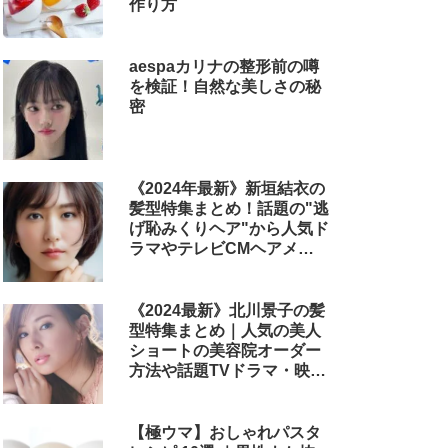
作り方
aespaカリナの整形前の噂
を検証！自然な美しさの秘
密
《2024年最新》新垣結衣の
髪型特集まとめ！話題の"逃
げ恥みくりヘア"から人気ド
ラマやテレビCMヘアメイ
クまで
《2024最新》北川景子の髪
型特集まとめ｜人気の美人
ショートの美容院オーダー
方法や話題TVドラマ・映画
のヘアアレンジも解説
【極ウマ】おしゃれパスタ