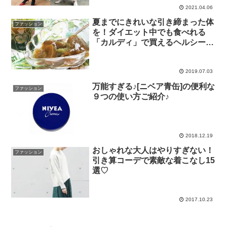
2021.04.06
夏までにきれいな引き締まった体
ファッション
を！ダイエット中でも食べれる
「カルディ」で買えるヘルシーお
やつ♪
2019.07.03
万能すぎる♪[ニベア青缶]の便利な
ファッション
９つの使い方ご紹介♪
2018.12.19
おしゃれな大人はやりすぎない！
ファッション
引き算コーデで素敵な着こなし15
選♡
2017.10.23