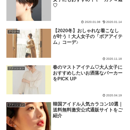
♡
2020.01.08
2020.01.14
【2020冬】おしゃれな着こなし
アウター
が叶う！大人女子の「ボアアイテ
ム」コーデ♪
2020.11.18
春のマストアイテム♡大人女子に
ファッション
おすすめしたいお洒落なパーカー
をPICK UP
2020.04.19
韓国アイドル人気カラコン10選｜
ファッション
送料無料激安公式通販サイトをご
紹介