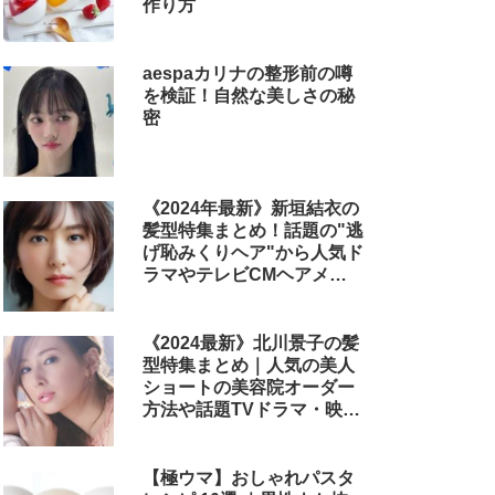
作り方
aespaカリナの整形前の噂
を検証！自然な美しさの秘
密
《2024年最新》新垣結衣の
髪型特集まとめ！話題の"逃
げ恥みくりヘア"から人気ド
ラマやテレビCMヘアメイ
クまで
《2024最新》北川景子の髪
型特集まとめ｜人気の美人
ショートの美容院オーダー
方法や話題TVドラマ・映画
のヘアアレンジも解説
【極ウマ】おしゃれパスタ