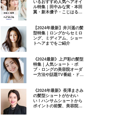
いるおすすめ人気ヘアオイ
ル特集｜田中みな実・本田
翼・新木優子・こじはる・
めるる・西野七瀬らが毎日
使用しているヘアケアアイ
テムまとめ
【2024年最新】井川遥の髪
型特集｜ロングからセミロ
ング、ミディアム、ショー
トヘアまでをご紹介
《2024最新》上戸彩の髪型
特集｜人気ショート・ボ
ブ・ロングの美容院オーダ
ー方法や話題TV番組・ドラ
マ・映画のヘアアレンジも
解説
《2024年最新》長澤まさみ
の髪型ショートがかわい
い！ハンサムショートから
ポイントの前髪、美容院で
のオーダー方法まで