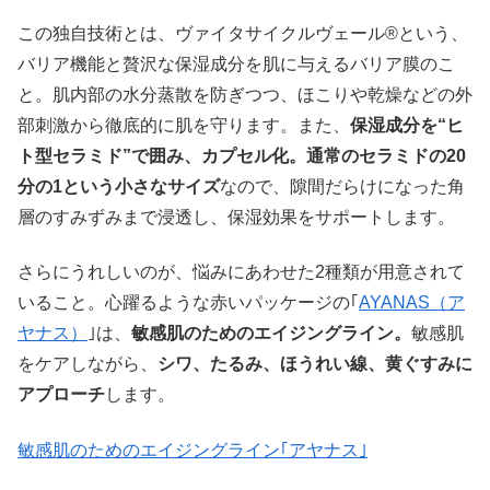
この独自技術とは、ヴァイタサイクルヴェール®という、
バリア機能と贅沢な保湿成分を肌に与えるバリア膜のこ
と。肌内部の水分蒸散を防ぎつつ、ほこりや乾燥などの外
部刺激から徹底的に肌を守ります。また、
保湿成分を“ヒ
ト型セラミド”で囲み、カプセル化。通常のセラミドの20
分の1という小さなサイズ
なので、隙間だらけになった角
層のすみずみまで浸透し、保湿効果をサポートします。
さらにうれしいのが、悩みにあわせた2種類が用意されて
いること。心躍るような赤いパッケージの｢
AYANAS（ア
ヤナス）
｣は、
敏感肌のためのエイジングライン。
敏感肌
をケアしながら、
シワ、たるみ、ほうれい線、黄ぐすみに
アプローチ
します。
敏感肌のためのエイジングライン｢アヤナス｣