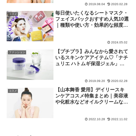
2019.08.04
2020.02.28
毎日使いたくなるシートマスク・
コスメ
フェイスパックおすすめ人気10選
｜種類や使い方・効果的な頻度も
解説
2024.05.02
【プチプラ】みんなから愛されて
ファッション
いるスキンケアアイテム♡「ナチ
ュリエ ハトムギ保湿ジェル」を
ご紹介♪
2019.09.20
2020.02.28
【山本舞香 愛用】デイリースキ
コスメ
ンケアコスメ特集まとめ｜美容液
や化粧水などオイルクリームなど
まいかスキンケア化粧品・美容家
電を厳選
2022.10.28
2022.11.02