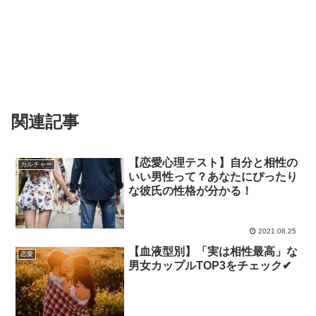
関連記事
【恋愛心理テスト】自分と相性の
カルチャー
いい男性って？あなたにぴったり
な彼氏の性格が分かる！
2021.08.25
【血液型別】「実は相性最高」な
恋愛
男女カップルTOP3をチェック✔︎