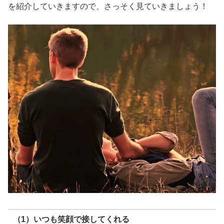
を紹介していきますので、さっそく見ていきましょう！
（1）いつも笑顔で接してくれる