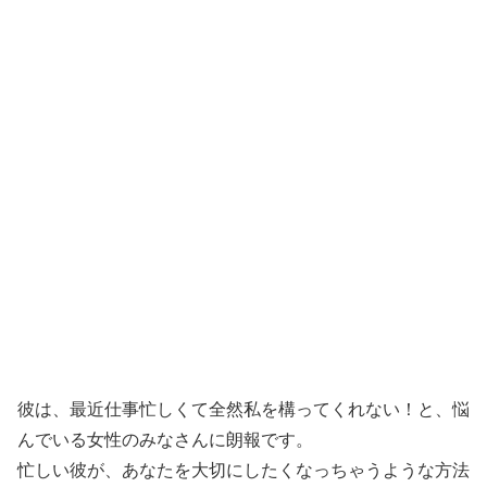
彼は、最近仕事忙しくて全然私を構ってくれない！と、悩
んでいる女性のみなさんに朗報です。
忙しい彼が、あなたを大切にしたくなっちゃうような方法