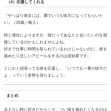
（4）応援してくれる
『やっぱり彼女には、隣でいつも味方になってもらいた
い』（28歳／輸入）
時と場合によりますが、彼だってあなたと会いたいのを我
慢しているのかもしれませんよね。
好きで仕事に時間を取られているわけじゃないのに、彼を
責めたり悲しいアピールをするのは逆効果です。
とにかく頑張ってる彼を応援し、「いつでも一番の味方だ
よ」っていう姿勢を保ちましょう。
まとめ
会えない時に好きだからこそ、つい彼を責めたくなるのは