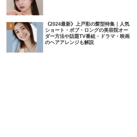
《2024最新》上戸彩の髪型特集｜人気
ショート・ボブ・ロングの美容院オー
ダー方法や話題TV番組・ドラマ・映画
のヘアアレンジも解説