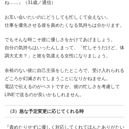
ね……』（31歳／通信）
お互い会いたいのにどうしても忙しくて会えない。
仕事を優先させる彼を責めたくなる気持ちは分かります。
でもそんな時こそ彼に優しさをかけてあげましょう。
自分の気持ちはいったんしまって、「忙しそうだけど、体
調大丈夫？」と彼を気遣える女性になりましょう。
余裕のない彼に自己主張をしたところで、受け入れられる
どころか幻滅されてしまうことになりかねません。
電話で伝えるのがベストですが、彼の忙しさを考慮して
LINEで送るのが良いかもしれません。
（3）急な予定変更に応じてくれる時
『責めたりせずに優しく対応してくれてほんとありがたい