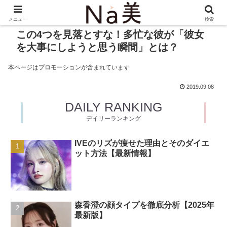
メニュー
検索
この4つを見落とすな！多忙な彼が「彼女
を大事にしようと思う瞬間」とは？
本ページはプロモーションが含まれています
2019.09.08
DAILY RANKING
デイリーランキング
IVEのリズが痩せた理由とそのダイエ
ット方法【最新情報】
森香澄の顔タイプを徹底分析【2025年
最新版】