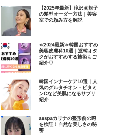
【2025年最新】滝沢眞規子
の髪型オーダー方法｜美容
室での頼み方を解説
≪2024最新≫韓国おすすめ
美容皮膚科10選｜渡韓オタ
クがおすすめする施術もご
紹介♡
韓国インナーケア10選｜人
気のグルタチオン・ビタミ
ンCなど美肌になるサプリ
紹介
aespaカリナの整形前の噂
を検証！自然な美しさの秘
密