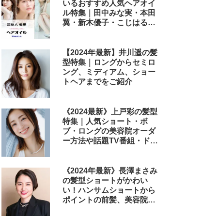
いるおすすめ人気ヘアオイ
ル特集｜田中みな実・本田
翼・新木優子・こじはる・
めるる・西野七瀬らが毎日
使用しているヘアケアアイ
テムまとめ
【2024年最新】井川遥の髪
型特集｜ロングからセミロ
ング、ミディアム、ショー
トヘアまでをご紹介
《2024最新》上戸彩の髪型
特集｜人気ショート・ボ
ブ・ロングの美容院オーダ
ー方法や話題TV番組・ドラ
マ・映画のヘアアレンジも
解説
《2024年最新》長澤まさみ
の髪型ショートがかわい
い！ハンサムショートから
ポイントの前髪、美容院で
のオーダー方法まで