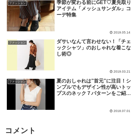
季節が変わる前にGET♡夏先取り
ファッション
アイテム「メッシュサンダル」コ
ーデ特集
2019.05.14
ダサいなんて言わせない！「チェ
ファッション
ックシャツ」のおしゃれな着こな
し術◎
2019.03.21
夏のおしゃれは”首元”に注目！シ
ファッション
ンプルでもデザイン性が高いトッ
プスのネック７パターンをご紹介
します
2018.07.01
コメント