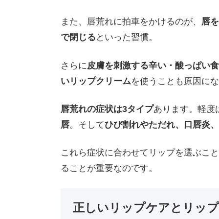
また、唇荒れに拍車をかけるのが、
唇を
で閉じる
といった習慣。
さらに
皮膚を刺激する辛い・酸っぱい食
いリップクリーム
を使うことも原因にな
唇荒れの症状は3タイプ
あります。軽度
唇
。そして
ひび割れやただれ、口唇炎、
これら症状に合わせてリップを選ぶこと
ることが重要なのです。
正しいリップケアとリップ