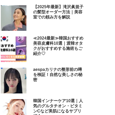
【2025年最新】滝沢眞規子
の髪型オーダー方法｜美容
室での頼み方を解説
≪2024最新≫韓国おすすめ
美容皮膚科10選｜渡韓オタ
クがおすすめする施術もご
紹介♡
aespaカリナの整形前の噂
を検証！自然な美しさの秘
密
韓国インナーケア10選｜人
気のグルタチオン・ビタミ
ンCなど美肌になるサプリ