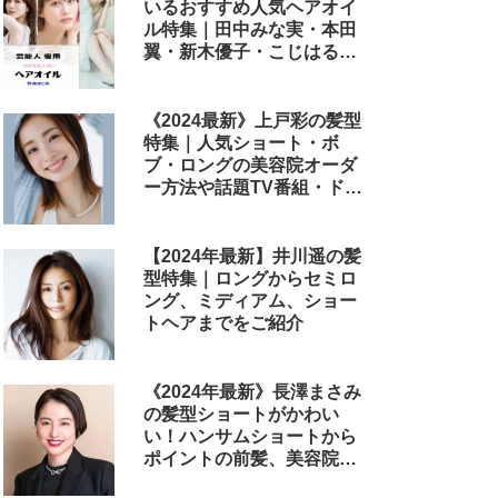
いるおすすめ人気ヘアオイ
ル特集｜田中みな実・本田
翼・新木優子・こじはる・
めるる・西野七瀬らが毎日
使用しているヘアケアアイ
テムまとめ
《2024最新》上戸彩の髪型
特集｜人気ショート・ボ
ブ・ロングの美容院オーダ
ー方法や話題TV番組・ドラ
マ・映画のヘアアレンジも
解説
【2024年最新】井川遥の髪
型特集｜ロングからセミロ
ング、ミディアム、ショー
トヘアまでをご紹介
《2024年最新》長澤まさみ
の髪型ショートがかわい
い！ハンサムショートから
ポイントの前髪、美容院で
のオーダー方法まで