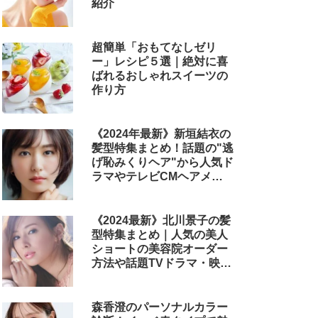
紹介
超簡単「おもてなしゼリ
ー」レシピ５選｜絶対に喜
ばれるおしゃれスイーツの
作り方
《2024年最新》新垣結衣の
髪型特集まとめ！話題の"逃
げ恥みくりヘア"から人気ド
ラマやテレビCMヘアメイ
クまで
《2024最新》北川景子の髪
型特集まとめ｜人気の美人
ショートの美容院オーダー
方法や話題TVドラマ・映画
のヘアアレンジも解説
森香澄のパーソナルカラー