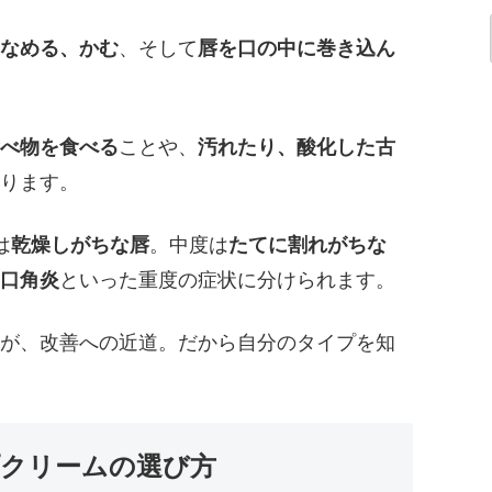
なめる、かむ
、そして
唇を口の中に巻き込ん
べ物を食べる
ことや、
汚れたり、酸化した古
ります。
は
乾燥しがちな唇
。中度は
たてに割れがちな
口角炎
といった重度の症状に分けられます。
が、改善への近道。だから自分のタイプを知
クリームの選び方