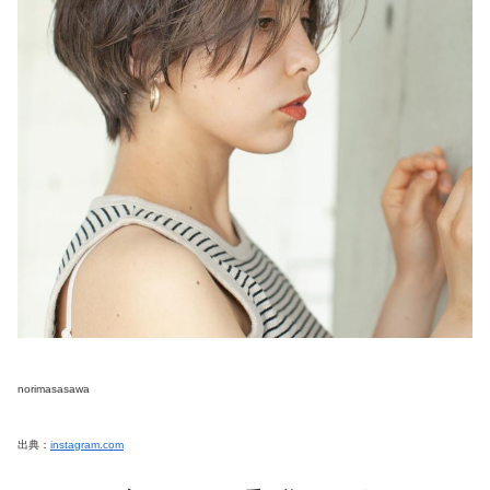
norimasasawa
出典：
instagram.com