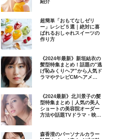
紹介
超簡単「おもてなしゼリ
ー」レシピ５選｜絶対に喜
ばれるおしゃれスイーツの
作り方
《2024年最新》新垣結衣の
髪型特集まとめ！話題の"逃
げ恥みくりヘア"から人気ド
ラマやテレビCMヘアメイ
クまで
《2024最新》北川景子の髪
型特集まとめ｜人気の美人
ショートの美容院オーダー
方法や話題TVドラマ・映画
のヘアアレンジも解説
森香澄のパーソナルカラー