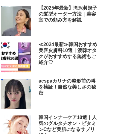
【2025年最新】滝沢眞規子
の髪型オーダー方法｜美容
室での頼み方を解説
≪2024最新≫韓国おすすめ
美容皮膚科10選｜渡韓オタ
クがおすすめする施術もご
紹介♡
aespaカリナの整形前の噂
を検証！自然な美しさの秘
密
韓国インナーケア10選｜人
気のグルタチオン・ビタミ
ンCなど美肌になるサプリ