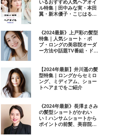
いるおすすめ人気ヘアオイ
ル特集｜田中みな実・本田
翼・新木優子・こじはる・
めるる・西野七瀬らが毎日
使用しているヘアケアアイ
テムまとめ
《2024最新》上戸彩の髪型
特集｜人気ショート・ボ
ブ・ロングの美容院オーダ
ー方法や話題TV番組・ドラ
マ・映画のヘアアレンジも
解説
【2024年最新】井川遥の髪
型特集｜ロングからセミロ
ング、ミディアム、ショー
トヘアまでをご紹介
《2024年最新》長澤まさみ
の髪型ショートがかわい
い！ハンサムショートから
ポイントの前髪、美容院で
のオーダー方法まで