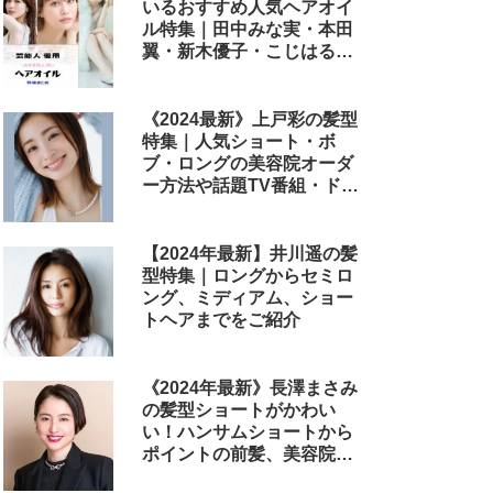
いるおすすめ人気ヘアオイ
ル特集｜田中みな実・本田
翼・新木優子・こじはる・
めるる・西野七瀬らが毎日
使用しているヘアケアアイ
テムまとめ
《2024最新》上戸彩の髪型
特集｜人気ショート・ボ
ブ・ロングの美容院オーダ
ー方法や話題TV番組・ドラ
マ・映画のヘアアレンジも
解説
【2024年最新】井川遥の髪
型特集｜ロングからセミロ
ング、ミディアム、ショー
トヘアまでをご紹介
《2024年最新》長澤まさみ
の髪型ショートがかわい
い！ハンサムショートから
ポイントの前髪、美容院で
のオーダー方法まで