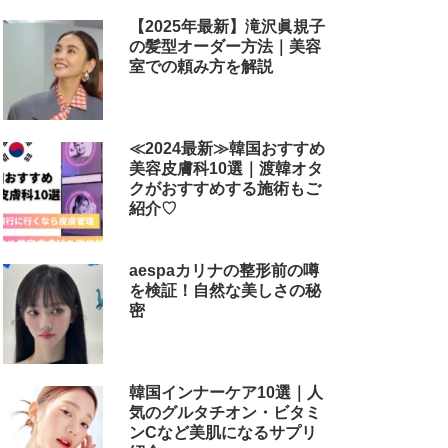
【2025年最新】滝沢眞規子
の髪型オーダー方法｜美容
室での頼み方を解説
≪2024最新≫韓国おすすめ
美容皮膚科10選｜渡韓オタ
クがおすすめする施術もご
紹介♡
aespaカリナの整形前の噂
を検証！自然な美しさの秘
密
韓国インナーケア10選｜人
気のグルタチオン・ビタミ
ンCなど美肌になるサプリ