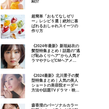
紹介
超簡単「おもてなしゼリ
ー」レシピ５選｜絶対に喜
ばれるおしゃれスイーツの
作り方
《2024年最新》新垣結衣の
髪型特集まとめ！話題の"逃
げ恥みくりヘア"から人気ド
ラマやテレビCMヘアメイ
クまで
《2024最新》北川景子の髪
型特集まとめ｜人気の美人
ショートの美容院オーダー
方法や話題TVドラマ・映画
のヘアアレンジも解説
森香澄のパーソナルカラー