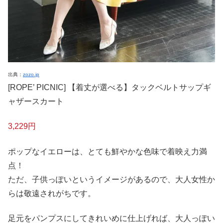
出典：
zozo.jp
[ROPE’ PICNIC] 【着丈が選べる】タックベルトサップギ
ャザースカート
3,229円
ポップなイエローは、とても鮮やかな色味で着映え力満
点！
ただ、子供っぽいというイメージがあるので、大人女性か
らは敬遠されがちです。
足元をパンプスにしてきれいめに仕上げれば、大人っぽい