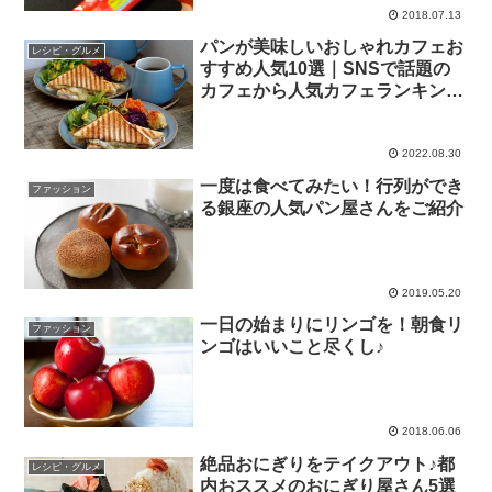
2018.07.13
パンが美味しいおしゃれカフェお
レシピ・グルメ
すすめ人気10選｜SNSで話題の
カフェから人気カフェランキング
に殿堂入りする店まで特集まとめ
2022.08.30
一度は食べてみたい！行列ができ
ファッション
る銀座の人気パン屋さんをご紹介
2019.05.20
一日の始まりにリンゴを！朝食リ
ファッション
ンゴはいいこと尽くし♪
2018.06.06
絶品おにぎりをテイクアウト♪都
レシピ・グルメ
内おススメのおにぎり屋さん5選