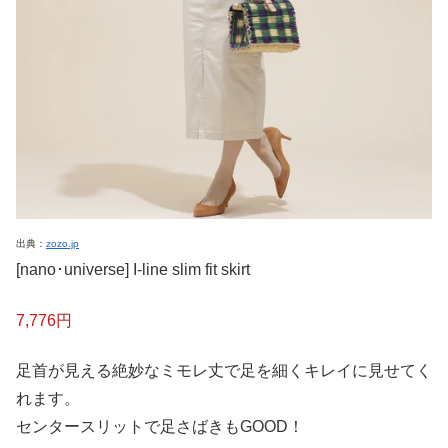
出典：
zozo.jp
[nano･universe] I-line slim fit skirt
7,776円
足首が見える絶妙なミモレ丈で足を細くキレイに見せてく
れます。
センタースリットで足さばきもGOOD！