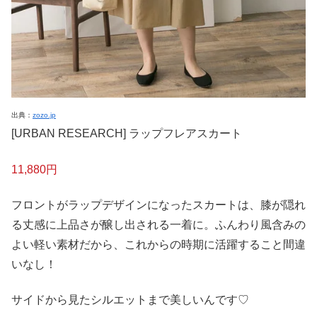
出典：
zozo.jp
[URBAN RESEARCH] ラップフレアスカート
11,880円
フロントがラップデザインになったスカートは、膝が隠れ
る丈感に上品さが醸し出される一着に。ふんわり風含みの
よい軽い素材だから、これからの時期に活躍すること間違
いなし！
サイドから見たシルエットまで美しいんです♡