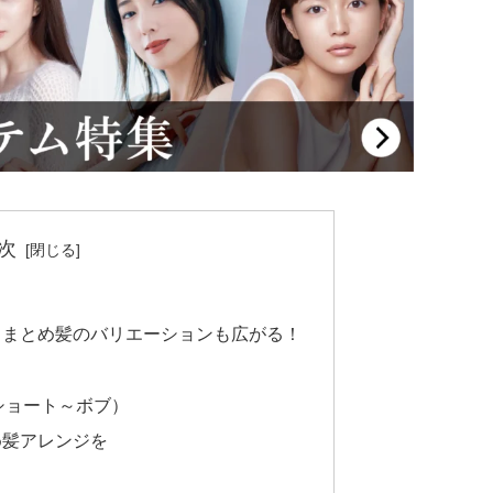
次
く
らまとめ髪のバリエーションも広がる！
ショート～ボブ）
め髪アレンジを