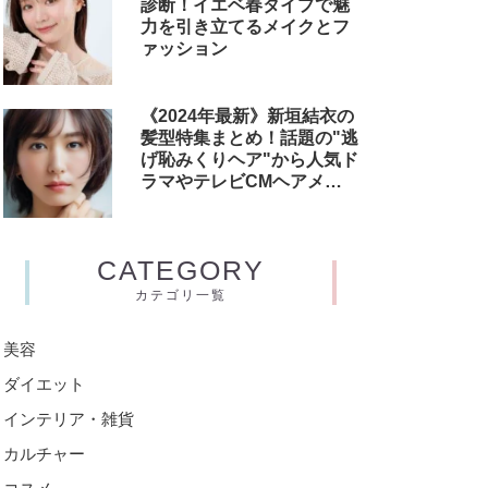
診断！イエベ春タイプで魅
力を引き立てるメイクとフ
ァッション
《2024年最新》新垣結衣の
髪型特集まとめ！話題の"逃
げ恥みくりヘア"から人気ド
ラマやテレビCMヘアメイ
クまで
CATEGORY
カテゴリ一覧
美容
ダイエット
インテリア・雑貨
カルチャー