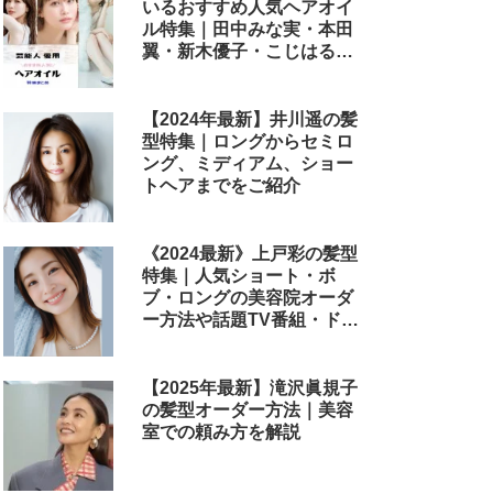
いるおすすめ人気ヘアオイ
ル特集｜田中みな実・本田
翼・新木優子・こじはる・
めるる・西野七瀬らが毎日
使用しているヘアケアアイ
テムまとめ
【2024年最新】井川遥の髪
型特集｜ロングからセミロ
ング、ミディアム、ショー
トヘアまでをご紹介
《2024最新》上戸彩の髪型
特集｜人気ショート・ボ
ブ・ロングの美容院オーダ
ー方法や話題TV番組・ドラ
マ・映画のヘアアレンジも
解説
【2025年最新】滝沢眞規子
の髪型オーダー方法｜美容
室での頼み方を解説