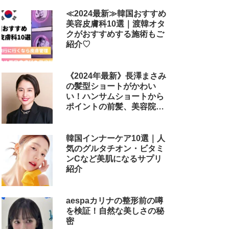
≪2024最新≫韓国おすすめ
美容皮膚科10選｜渡韓オタ
クがおすすめする施術もご
紹介♡
《2024年最新》長澤まさみ
の髪型ショートがかわい
い！ハンサムショートから
ポイントの前髪、美容院で
のオーダー方法まで
韓国インナーケア10選｜人
気のグルタチオン・ビタミ
ンCなど美肌になるサプリ
紹介
aespaカリナの整形前の噂
を検証！自然な美しさの秘
密