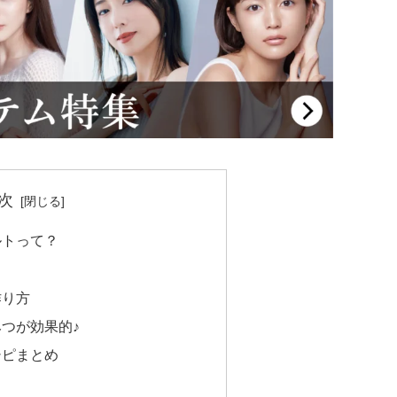
次
ルトって？
作り方
つが効果的♪
シピまとめ