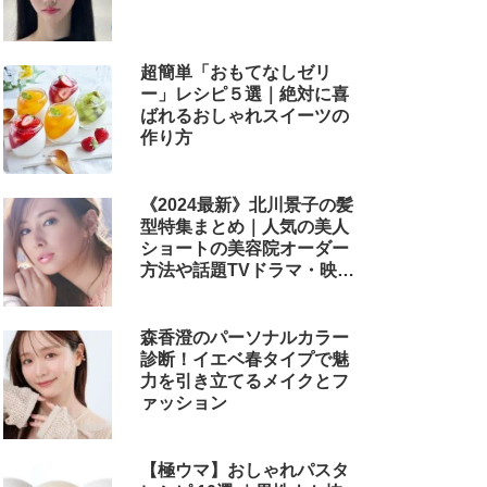
超簡単「おもてなしゼリ
ー」レシピ５選｜絶対に喜
ばれるおしゃれスイーツの
作り方
《2024最新》北川景子の髪
型特集まとめ｜人気の美人
ショートの美容院オーダー
方法や話題TVドラマ・映画
のヘアアレンジも解説
森香澄のパーソナルカラー
診断！イエベ春タイプで魅
力を引き立てるメイクとフ
ァッション
【極ウマ】おしゃれパスタ