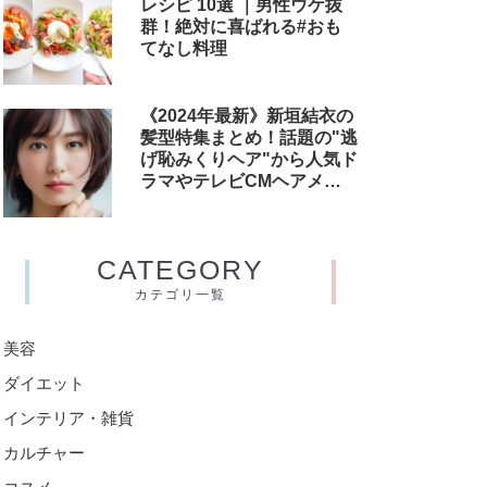
レシピ 10選 ｜男性ウケ抜
群！絶対に喜ばれる#おも
てなし料理
《2024年最新》新垣結衣の
髪型特集まとめ！話題の"逃
げ恥みくりヘア"から人気ド
ラマやテレビCMヘアメイ
クまで
CATEGORY
カテゴリ一覧
美容
ダイエット
インテリア・雑貨
カルチャー