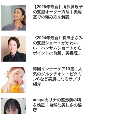
【2025年最新】滝沢眞規子
の髪型オーダー方法｜美容
室での頼み方を解説
《2024年最新》長澤まさみ
の髪型ショートがかわい
い！ハンサムショートから
ポイントの前髪、美容院で
のオーダー方法まで
韓国インナーケア10選｜人
気のグルタチオン・ビタミ
ンCなど美肌になるサプリ
紹介
aespaカリナの整形前の噂
を検証！自然な美しさの秘
密