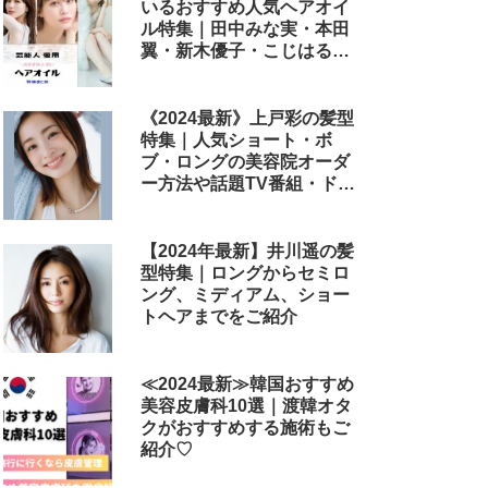
いるおすすめ人気ヘアオイ
ル特集｜田中みな実・本田
翼・新木優子・こじはる・
めるる・西野七瀬らが毎日
使用しているヘアケアアイ
テムまとめ
《2024最新》上戸彩の髪型
特集｜人気ショート・ボ
ブ・ロングの美容院オーダ
ー方法や話題TV番組・ドラ
マ・映画のヘアアレンジも
解説
【2024年最新】井川遥の髪
型特集｜ロングからセミロ
ング、ミディアム、ショー
トヘアまでをご紹介
≪2024最新≫韓国おすすめ
美容皮膚科10選｜渡韓オタ
クがおすすめする施術もご
紹介♡