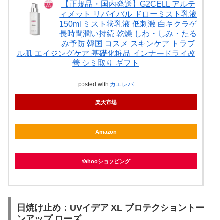
【正規品・国内発送】G2CELL アルテ
ィメット リバイバル ドローミスト乳液
150ml ミスト状乳液 低刺激 白キクラゲ
長時間潤い持続 乾燥 しわ・しみ・たる
み予防 韓国 コスメ スキンケア トラブ
ル肌 エイジングケア 基礎化粧品 インナードライ改
善 シミ取り ギフト
posted with
カエレバ
楽天市場
Amazon
Yahooショッピング
日焼け止め：UVイデア XL プロテクショントー
ンアップ ローズ