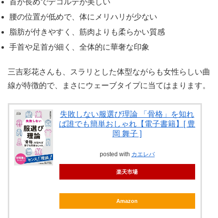
首が長めでデコルテが美しい
腰の位置が低めで、体にメリハリが少ない
脂肪が付きやすく、筋肉よりも柔らかい質感
手首や足首が細く、全体的に華奢な印象
三吉彩花さんも、スラリとした体型ながらも女性らしい曲
線が特徴的で、まさにウェーブタイプに当てはまります。
失敗しない服選び理論 「骨格」を知れ
ば誰でも簡単おしゃれ【電子書籍】[ 豊
岡 舞子 ]
posted with
カエレバ
楽天市場
Amazon