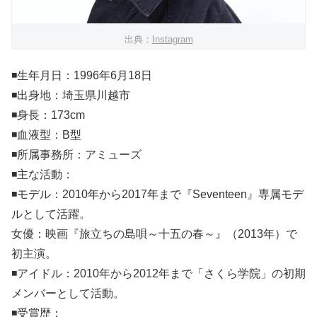
出典：
Instagram
◾️生年月日：1996年6月18日
◾️出身地：埼玉県川越市
◾️身長：173cm
◾️血液型：B型
◾️所属事務所：アミューズ
◾️主な活動：
◾️モデル：2010年から2017年まで『Seventeen』専属モデ
ルとして活躍。
女優：映画『旅立ちの島唄～十五の春～』（2013年）で
初主演。
◾️アイドル：2010年から2012年まで「さくら学院」の初期
メンバーとして活動。
◾️受賞歴：