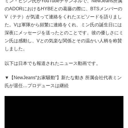
ミン・ヒジン氏がYouTubeチャンネルで、NewJeans所属
のADORにおけるHYBEとの葛藤の際に、BTSメンバーの
V（テテ）が気遣って連絡をくれたエピソードを語りまし
た。Vは軍隊から頻繁に連絡をくれ、ミン氏の誕生日には
深夜にメッセージを送ったとのことです。彼の優しさにミ
ン氏は感動し、Vとの気楽な関係とその温かい人柄を称賛
しました。
以下は日本でも報道されたニュース動画です。
▼【NewJeans“お家騒動”】新たな動き 所属会社代表ミン
氏が退任…プロデュースは継続