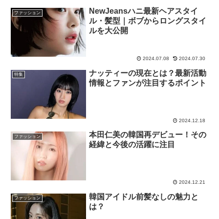
NewJeansハニ最新ヘアスタイ
ファッション
ル・髪型｜ボブからロングスタイ
ルを大公開
2024.07.08
2024.07.30
ナッティーの現在とは？最新活動
特集
情報とファンが注目するポイント
2024.12.18
本田仁美の韓国再デビュー！その
ファッション
経緯と今後の活躍に注目
2024.12.21
韓国アイドル前髪なしの魅力と
ファッション
は？