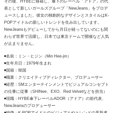
その後、HYBEに移籍し、傘下のレーベル「アドア」の代
表として新しいガールズグループ「NewJeans」をプロデ
ュースしました。彼女の独創的なデザインとスタイルはK-
POPアイドルの新しいトレンドを生み出しています。
NewJeansもデビューしてから月日が経ってないのにも関
わらず世界で活躍し、日本では東京ドームで開催など人気
が止まりません。
◾️名前：ミン・ヒジン（Min Hee-jin）
◾️生年月日：1979年生まれ
◾️国籍：韓国
◾️職業：クリエイティブディレクター、プロデューサー
◾️経歴：SMエンターテインメントでビジュアルコンセプト
の仕事に従事（SHINee、EXO、Red Velvetなどを担当）
◾️現職：HYBE傘下レーベルADOR（アドア）の前代表、
NewJeansのプロデューサー
◾️特徴：K-POPアイドルのビジュアルやトレンドの革新者