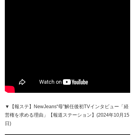
▼【報ステ】NewJeans“母”解任後初TVインタビュー「経
営権を求める理由」【報道ステーション】(2024年10月15
日)