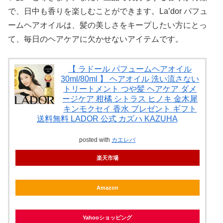
で、日中も香りを楽しむことができます。La’dor パフュ
ームヘアオイルは、髪の美しさをキープしたい方にとっ
て、毎日のヘアケアに欠かせないアイテムです。
【 ラドール パフュームヘアオイル
30ml/80ml 】 ヘアオイル 洗い流さない
トリートメント つや髪 ヘアケア ダメ
ージケア 柑橘 シトラス ヒノキ 金木犀
キンモクセイ 香水 プレゼント ギフト
送料無料 LADOR 公式 カズハ KAZUHA
posted with
カエレバ
楽天市場
Amazon
Yahooショッピング