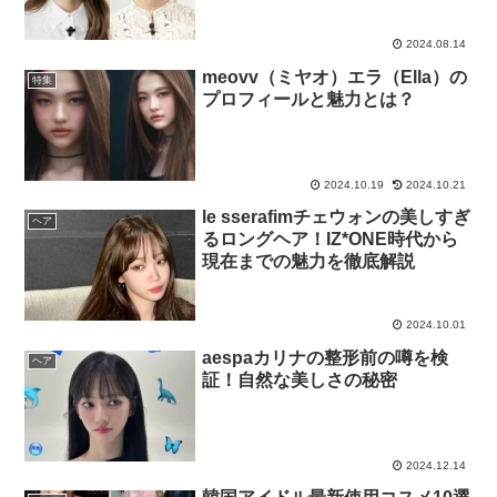
2024.08.14
meovv（ミヤオ）エラ（Ella）の
特集
プロフィールと魅力とは？
2024.10.19
2024.10.21
le sserafimチェウォンの美しすぎ
ヘア
るロングヘア！IZ*ONE時代から
現在までの魅力を徹底解説
2024.10.01
aespaカリナの整形前の噂を検
ヘア
証！自然な美しさの秘密
2024.12.14