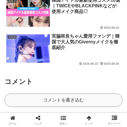
韓国アイドル最新使用コスメ10選
コスメ
｜TWICEやBLACKPINKなどが
使用メイク商品♡
2023.08.22
宮脇咲良ちゃん愛用ファンデ｜韓
コスメ
国で大人気のGivernyメイクを徹
底紹介
2024.08.10
2024.08.20
コメント
コメントを書き込む
ホーム
ヘア
ホーム
シェア
目次へ
トップ
サイドバー