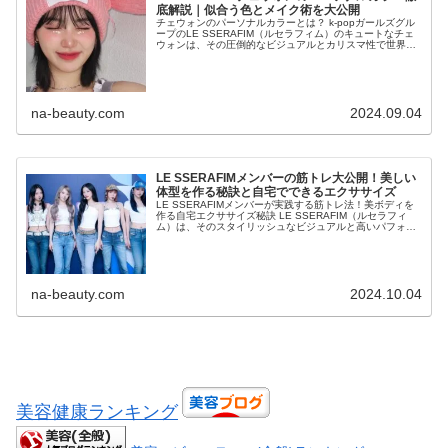
底解説｜似合う色とメイク術を大公開
チェウォンのパーソナルカラーとは？ k-popガールズグル
ープのLE SSERAFIM（ルセラフィム）のキュートなチェ
ウォンは、その圧倒的なビジュアルとカリスマ性で世界中
のファンを魅了しています。彼女の美しさをさらに引き立
てている要因の一つ...
na-beauty.com
2024.09.04
LE SSERAFIMメンバーの筋トレ大公開！美しい
体型を作る秘訣と自宅でできるエクササイズ
LE SSERAFIMメンバーが実践する筋トレ法！美ボディを
作る自宅エクササイズ秘訣 LE SSERAFIM（ルセラフィ
ム）は、そのスタイリッシュなビジュアルと高いパフォー
マンス力で注目を集めているK-POPガールズグループで
す。特にメンバ...
na-beauty.com
2024.10.04
美容健康ランキング