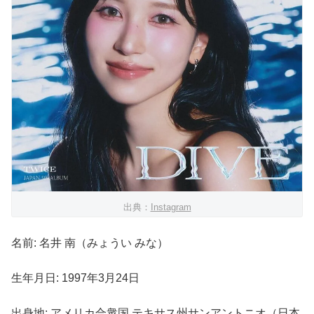
出典：
Instagram
名前: 名井 南（みょうい みな）
生年月日: 1997年3月24日
出身地: アメリカ合衆国 テキサス州サンアントニオ（日本