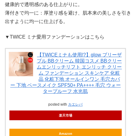
健康的で透明感のある仕上がりに。
薄付きで均一に：厚塗り感を避け、肌本来の美しさを引き
出すように均一に仕上げる。
▼TWICE ミナ愛用ファンデーションはこちら
【TWICEミナも使用!?】glow ブリーザ
ブル BBクリーム 韓国コスメ BBクリー
ムエンリッチリフト エンリッチ クリー
ム ファンデーション スキンケア 化粧
品 化粧下地 オールインワン 毛穴カバ
ー 下地 ベースメイク SPF50+ PA++++ 毛穴 ウォー
タープルーフ 水光肌
posted with
カエレバ
楽天市場
Amazon