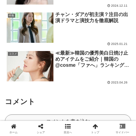
2024.12.11
チャン・ダアが初主演？注目の出
特集
演ドラマと演技力を徹底解説
2025.01.21
≪最新≫韓国の優秀美白日焼け止
コスメ
めアイテムをご紹介｜韓国の
@cosme「ファへ」ランキング
TOP10を徹底解説♡
2023.04.26
コメント
コメントを書き込む
ホーム
シェア
目次へ
トップ
サイドバー