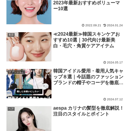
2023年最新おすすめボリューマ
ー10選
2022.09.21
2024.01.24
≪2024最新≫韓国スキンケアお
美容
すすめ10選｜30代向け最新美
白・毛穴・角質ケアアイテム
2024.05.17
韓国アイドル愛用・着用人気キャ
ファッション
ップ８選｜今話題のファッション
ブランドの帽子やコーデを徹底解
説
2024.07.12
aespa カリナの髪型を徹底解説！
ヘア
注目のスタイルとポイント