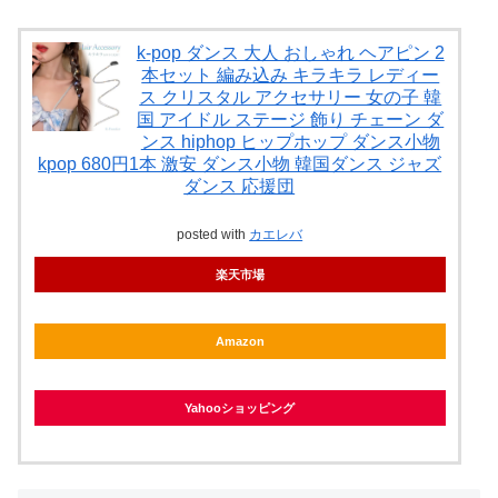
k-pop ダンス 大人 おしゃれ ヘアピン 2
本セット 編み込み キラキラ レディー
ス クリスタル アクセサリー 女の子 韓
国 アイドル ステージ 飾り チェーン ダ
ンス hiphop ヒップホップ ダンス小物
kpop 680円1本 激安 ダンス小物 韓国ダンス ジャズ
ダンス 応援団
posted with
カエレバ
楽天市場
Amazon
Yahooショッピング