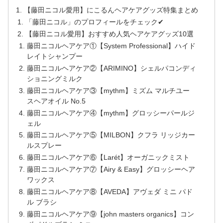
【藤田ニコル愛用】にこるんヘアケアグッズ特集まとめ
「藤田ニコル」のプロフィールをチェック✔︎
【藤田ニコル愛用】おすすめ人気ヘアケアグッズ10選
藤田ニコルヘアケア①【System Professional】ハイド
レイトシャンプー
藤田ニコルヘアケア②【ARIMINO】シェルパコンディ
ショニングミルク
藤田ニコルヘアケア③【mythm】ミズム マルチユー
スヘアオイル No.5
藤田ニコルヘアケア④【mythm】グロッシーパールジ
ェル
藤田ニコルヘアケア⑤【MILBON】クフラ リッジカー
ルスプレー
藤田ニコルヘアケア⑥【Larét】オーガニックミスト
藤田ニコルヘアケア⑦【Airy & Easy】グロッシーヘア
ワックス
藤田ニコルヘアケア⑧【AVEDA】アヴェダ ミニ パド
ル ブラシ
藤田ニコルヘアケア⑨【john masters organics】コン