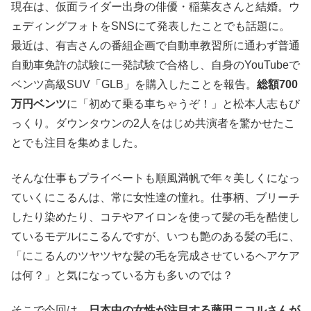
現在は、仮面ライダー出身の俳優・稲葉友さんと結婚。ウ
ェディングフォトをSNSにて発表したことでも話題に。
最近は、有吉さんの番組企画で自動車教習所に通わず普通
自動車免許の試験に一発試験で合格し、自身のYouTubeで
ベンツ高級SUV「GLB」を購入したことを報告。
総額700
万円ベンツ
に「初めて乗る車ちゃうぞ！」と松本人志もび
っくり。ダウンタウンの2人をはじめ共演者を驚かせたこ
とでも注目を集めました。
そんな仕事もプライベートも順風満帆で年々美しくになっ
ていくにこるんは、常に女性達の憧れ。仕事柄、ブリーチ
したり染めたり、コテやアイロンを使って髪の毛を酷使し
ているモデルにこるんですが、いつも艶のある髪の毛に、
「にこるんのツヤツヤな髪の毛を完成させているヘアケア
は何？」と気になっている方も多いのでは？
そこで今回は、
日本中の女性が注目する藤田ニコルさんが