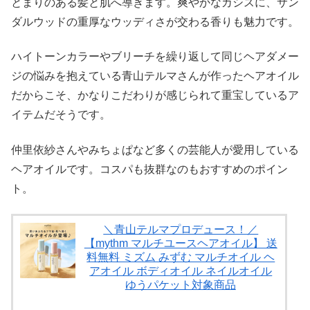
とまりのある髪と肌へ導きます。爽やかなカシスに、サン
ダルウッドの重厚なウッディさが交わる香りも魅力です。
ハイトーンカラーやブリーチを繰り返して同じヘアダメー
ジの悩みを抱えている青山テルマさんが作ったヘアオイル
だからこそ、かなりこだわりが感じられて重宝しているア
イテムだそうです。
仲里依紗さんやみちょぱなど多くの芸能人が愛用している
ヘアオイルです。コスパも抜群なのもおすすめのポイン
ト。
＼青山テルマプロデュース！／
【mythm マルチユースヘアオイル】 送
料無料 ミズム みずむ マルチオイル ヘ
アオイル ボディオイル ネイルオイル
ゆうパケット対象商品