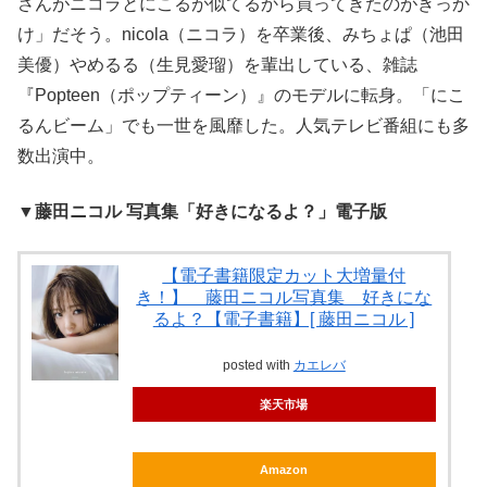
さんがニコラとにこるが似てるから買ってきたのがきっか
け」だそう。nicola（ニコラ）を卒業後、みちょぱ（池田
美優）やめるる（生見愛瑠）を輩出している、雑誌
『Popteen（ポップティーン）』のモデルに転身。「にこ
るんビーム」でも一世を風靡した。人気テレビ番組にも多
数出演中。
▼
藤田ニコル 写真集「好きになるよ？」電子版
【電子書籍限定カット大増量付
き！】 藤田ニコル写真集 好きにな
るよ？【電子書籍】[ 藤田ニコル ]
posted with
カエレバ
楽天市場
Amazon