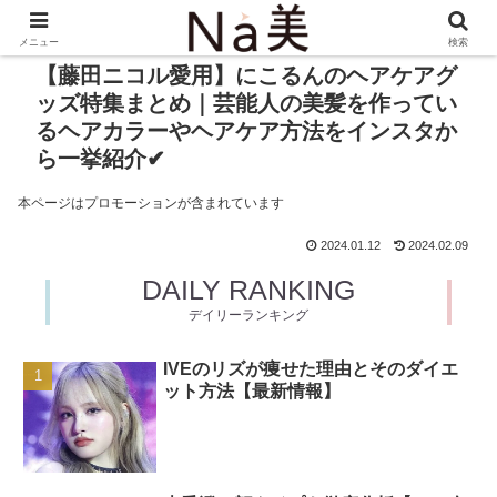
メニュー
検索
【藤田ニコル愛用】にこるんのヘアケアグ
ッズ特集まとめ｜芸能人の美髪を作ってい
るヘアカラーやヘアケア方法をインスタか
ら一挙紹介✔︎
本ページはプロモーションが含まれています
2024.01.12
2024.02.09
DAILY RANKING
デイリーランキング
IVEのリズが痩せた理由とそのダイエ
ット方法【最新情報】