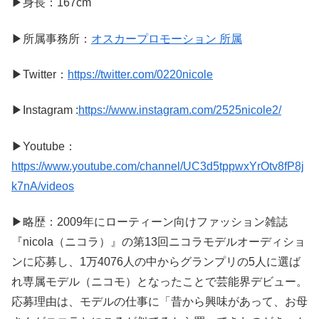
▶身長：167cm
▶所属事務所：
オスカープロモーション 所属
▶Twitter：
https://twitter.com/0220nicole
▶Instagram :
https://www.instagram.com/2525nicole2/
▶Youtube：
https://www.youtube.com/channel/UC3d5tppwxYrOtv8fP8j
k7nA/videos
▶略歴：2009年にローティーン向けファッション雑誌
『nicola（ニコラ）』の第13回ニコラモデルオーディショ
ンに応募し、1万4076人の中からグランプリの5人に選ば
れ専属モデル（ニコモ）となったことで芸能界デビュー。
応募理由は、モデルの仕事に「昔から興味があって、お母