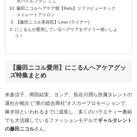
ボパドルブラシ ミニ
藤田ニコルヘアケア⑩【Refa】リファビューテック
ストレートアイロン
【藤田ニコル美容院】Liner (ライナー)
にこるんが愛用しているヘアケアをデイリー使いしよ
う！
【藤田ニコル愛用】にこるんヘアケアグッ
ズ特集まとめ
米倉涼子、岡田結実、ヨンア、長谷川潤ら所属タレントの
退社が相次ぐ“美の総合商社”オスカープロモーションで、
稼ぎ頭といわれるまでに成長し、多くのバラエティー番組
でも大活躍しているファッションモデルで
ギャルタレント
の藤田ニコル
さん。