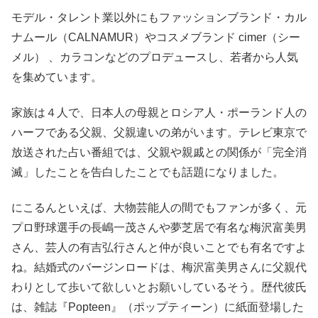
モデル・タレント業以外にもファッションブランド・カル
ナムール（CALNAMUR）やコスメブランド cimer（シー
メル） 、カラコンなどのプロデュースし、若者から人気
を集めています。
家族は４人で、日本人の母親とロシア人・ポーランド人の
ハーフである父親、父親違いの弟がいます。テレビ東京で
放送された占い番組では、父親や親戚との関係が「完全消
滅」したことを告白したことでも話題になりました。
にこるんといえば、大物芸能人の間でもファンが多く、元
プロ野球選手の長嶋一茂さんや夢芝居で有名な梅沢富美男
さん、芸人の有吉弘行さんと仲が良いことでも有名ですよ
ね。結婚式のバージンロードは、梅沢富美男さんに父親代
わりとして歩いて欲しいとお願いしているそう。歴代彼氏
は、雑誌『Popteen』（ポップティーン）に紙面登場した