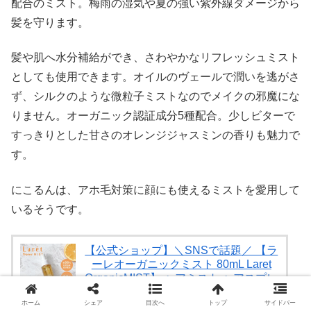
配合のミスト。梅雨の湿気や夏の強い紫外線ダメージから
髪を守ります。
髪や肌へ水分補給ができ、さわやかなリフレッシュミスト
としても使用できます。オイルのヴェールで潤いを逃がさ
ず、シルクのような微粒子ミストなのでメイクの邪魔にな
りません。オーガニック認証成分5種配合。少しビターで
すっきりとした甘さのオレンジジャスミンの香りも魅力で
す。
にこるんは、アホ毛対策に顔にも使えるミストを愛用して
いるそうです。
【公式ショップ】＼SNSで話題／ 【ラ
ーレオーガニックミスト 80mL Laret
OrganicMIST】 ヘアミスト ヘアスプレ
ー オーガニック 香水 寝ぐせ直しウォ
ホーム
シェア
目次へ
トップ
サイドバー
ーター ヘアケア ボディーミスト スタ