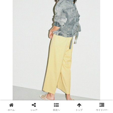
出典：
zozo.jp
ホーム
シェア
目次へ
トップ
サイドバー