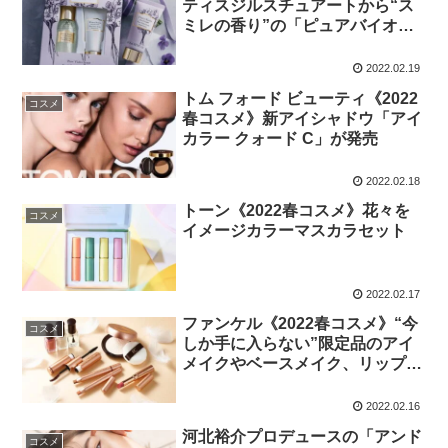
ティスジルスチュアートから“ス
ミレの香り”の「ピュアバイオレ
ット」限定品が登場
2022.02.19
トム フォード ビューティ《2022
コスメ
春コスメ》新アイシャドウ「アイ
カラー クォード C」が発売
2022.02.18
トーン《2022春コスメ》花々を
コスメ
イメージカラーマスカラセット
2022.02.17
ファンケル《2022春コスメ》“今
コスメ
しか手に入らない”限定品のアイ
メイクやベースメイク、リップな
ど
2022.02.16
河北裕介プロデュースの「アンド
コスメ