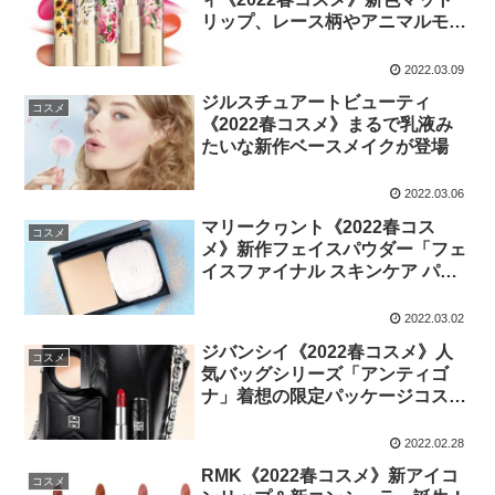
リップ、レース柄やアニマルモチ
ーフの着せ替えキャップも
2022.03.09
ジルスチュアートビューティ
コスメ
《2022春コスメ》まるで乳液み
たいな新作ベースメイクが登場
2022.03.06
マリークヮント《2022春コス
コスメ
メ》新作フェイスパウダー「フェ
イスファイナル スキンケア パウ
ダー」を発売
2022.03.02
ジバンシイ《2022春コスメ》人
コスメ
気バッグシリーズ「アンティゴ
ナ」着想の限定パッケージコスメ
が登場
2022.02.28
RMK《2022春コスメ》新アイコ
コスメ