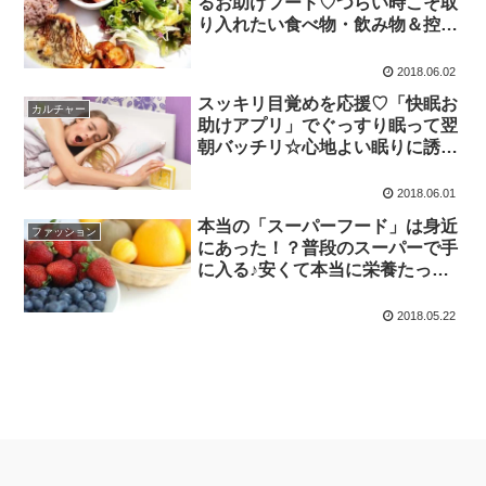
るお助けフード♡つらい時こそ取
り入れたい食べ物・飲み物＆控え
るべきＮＧフード大特集♪
2018.06.02
スッキリ目覚めを応援♡「快眠お
カルチャー
助けアプリ」でぐっすり眠って翌
朝バッチリ☆心地よい眠りに誘っ
てくれるアプリ４選♪
2018.06.01
本当の「スーパーフード」は身近
ファッション
にあった！？普段のスーパーで手
に入る♪安くて本当に栄養たっぷ
りなスーパーフード☆
2018.05.22