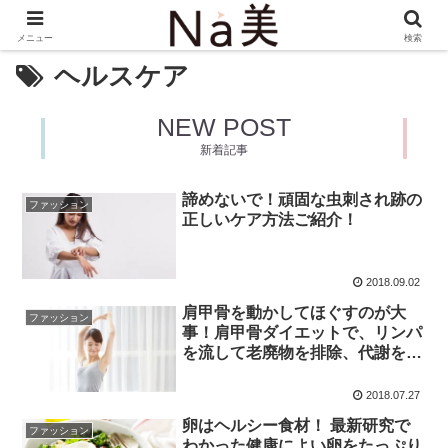
メニュー
検索
ヘルスケア
NEW POST
新着記事
諦めないで！頑固な虫刺され跡の
ファッション
正しいケア方法ご紹介！
2018.09.02
肩甲骨を動かしてほぐすのが大
ファッション
事！肩甲骨ダイエットで、リンパ
を流して老廃物を排除、代謝を上
げてスリムな体を目指そう♪
2018.07.27
卵はヘルシー食材！ 最新研究で
ファッション
わかった健康によい卵をたっぷり