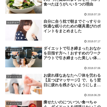
食べたほうがいい５つの理由
2018.07.19
自分に合う枕で朝までぐっすり☆
カルチャー
快適な眠りのための寝具選びのポ
イントをまとめました
2018.07.17
ダイエットで引き締まったおなか
ファッション
を目指す方へ！おすすめのワーク
アウトで引き締まった美しい体に
なろう
2018.07.06
お疲れ様なあなたへ♡体を労わる
ファッション
【足つぼマッサージ】で、もう翌
日に疲れを残さないようにしまし
ょう
2018.06.29
痩せたいのについつい食べちゃ
ファッション
う…ダイエットを頑張りたいこの