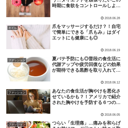
時期に食欲をコントロールしよ
う！
2018.06.28
爪をマッサージするだけ？！自宅
ネイル
で簡単にできる「爪もみ」はダイ
エットにも健康にも◎
2018.06.19
夏バテ予防にも◎普段の食生活に
ファッション
代謝アップや疲労回復などの効果
が期待できる黒酢を取り入れて健
康的に過ごそう
2018.06.12
あなたの食生活が胸やけを悪化さ
ファッション
せているかも？！アメリカで紹介
された胸やけを予防する６つの方
法
2018.06.05
つらい「生理痛」…痛みを和らげ
ファッション