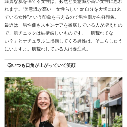
綺麗な肌を保てる女性は、必然と美意識が高い女性に思わ
れます。“美意識が高い＝女性らしい or 自分を大切に出来
ている女性”という印象を与えるので男性側から好印象。
最近は、男性側もスキンケアを徹底している人が増えたの
で、肌チェックは結構厳しいものです。「肌荒れてな
い？」とナチュラルに指摘してくる男性は、そこらじゅう
にいますよ。肌荒れしている人は要注意。
⑤いつも口角が上がっていて笑顔