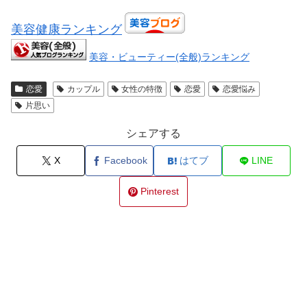
美容健康ランキング
美容・ビューティー(全般)ランキング
恋愛
カップル
女性の特徴
恋愛
恋愛悩み
片思い
シェアする
X
Facebook
はてブ
LINE
Pinterest