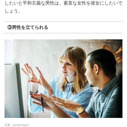
したいと平和主義な男性は、素直な女性を彼女にしたいで
しょう。
③男性を立てられる
出典：gettyimages