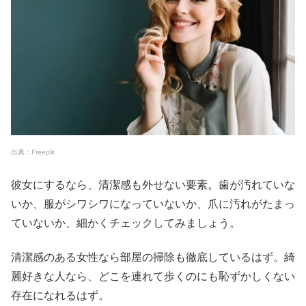
出典：Freepik
彼女にするなら、清潔感も外せない要素。歯が汚れていな
いか、服がシワシワになっていないか、爪に汚れがたまっ
ていないか、細かくチェックしてみましょう。
清潔感のある女性なら部屋の掃除も徹底しているはず。綺
麗好きな人なら、どこを連れて歩くのにも恥ずかしくない
存在になれるはず。