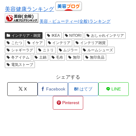
美容健康ランキング
美容・ビューティー(全般)ランキング
インテリア・雑貨
IKEA
NITORI
おしゃれインテリア
こたつ
イケア
インテリア
インテリア雑貨
シャギーラグ
ニトリ
ムジラー
ルームシューズ
冬アイテム
土鍋
毛布
無印
無印良品
電気ストーブ
シェアする
X
Facebook
はてブ
LINE
Pinterest