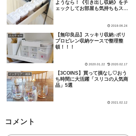
ようなら！《引き出し収納》をチ
ェックしてお部屋も気持ちもスッ
キリしよう♡
2019.06.24
【無印良品】スッキリ収納♪ポリ
カルチャー
プロピレン収納ケースで整理整
頓！！！
2020.01.22
2020.02.17
【3COINS】買って損なし♡おう
インテリア・雑貨
ち時間に大活躍「スリコの人気商
品」5選
2021.02.12
コメント