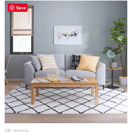
Save
出典：nitori-net.jp