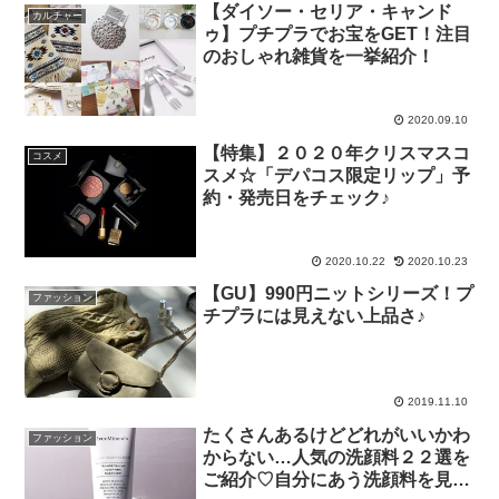
【ダイソー・セリア・キャンド
カルチャー
ゥ】プチプラでお宝をGET！注目
のおしゃれ雑貨を一挙紹介！
2020.09.10
【特集】２０２０年クリスマスコ
コスメ
スメ☆「デパコス限定リップ」予
約・発売日をチェック♪
2020.10.22
2020.10.23
【GU】990円ニットシリーズ！プ
ファッション
チプラには見えない上品さ♪
2019.11.10
たくさんあるけどどれがいいかわ
ファッション
からない…人気の洗顔料２２選を
ご紹介♡自分にあう洗顔料を見つ