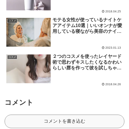
けて美肌への近道を♪
2018.04.25
モテる女性が使っているナイトケ
コスメ
アアイテム10選｜いいオンナが愛
用している寝ながら美容のナイト
ケアコスメのナイトルーティーン
とは？！
2023.01.13
２つのコスメを使ったレイヤード
コスメ
術で思わずキスしたくなるかわい
らしい唇を作って彼を試しちゃお
う♡
2018.04.26
コメント
コメントを書き込む