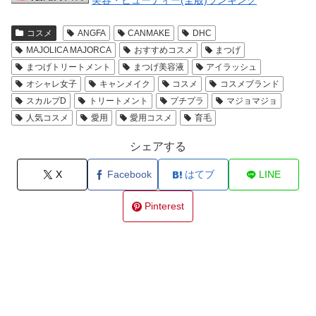
美容・ビューティー(全般)ランキング
コスメ
ANGFA
CANMAKE
DHC
MAJOLICA MAJORCA
おすすめコスメ
まつげ
まつげトリートメント
まつげ美容液
アイラッシュ
オシャレ女子
キャンメイク
コスメ
コスメブランド
スカルプD
トリートメント
プチプラ
マジョマジョ
人気コスメ
愛用
愛用コスメ
育毛
シェアする
X
Facebook
はてブ
LINE
Pinterest